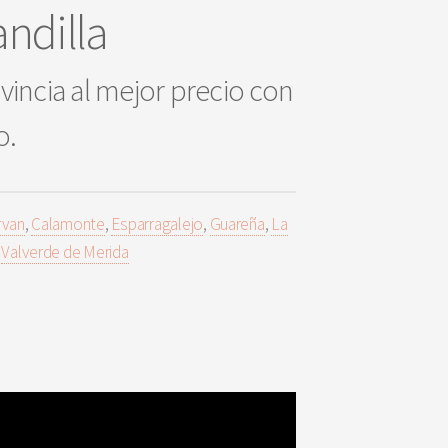
andilla
vincia al mejor precio con
o.
rvan
,
Calamonte
,
Esparragalejo
,
Guareña
,
La
,
Valverde de Merida