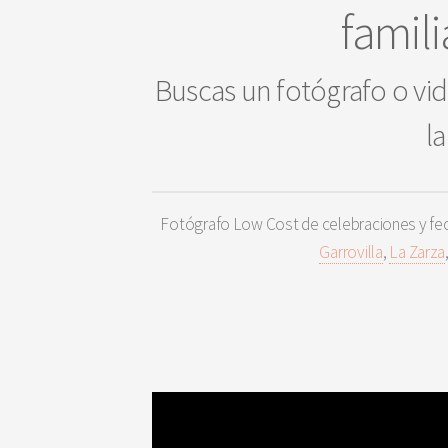
famili
Buscas un fotógrafo o vid
l
Fotógrafo Low Cost de celebraciones y fec
Garrovilla
,
La Zarza