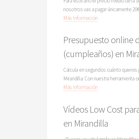
Para este año el precio medio de la 
nosotros vas a pagar únicamente 20€ 
Más Información
Presupuesto online de
(cumpleaños) en Mira
Calcula en segundos cuánto quieres g
Mirandilla. Con nuestra herramienta o
Más Información
Vídeos Low Cost para
en Mirandilla