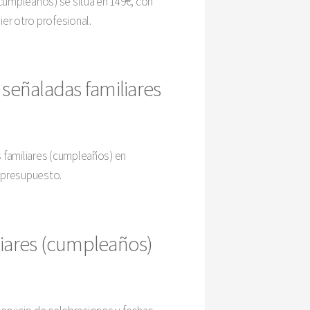
(cumpleaños) se sitúa en 149€, con
ier otro profesional.
 señaladas familiares
s familiares (cumpleaños) en
u presupuesto.
liares (cumpleaños)