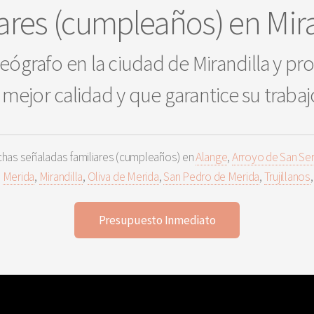
ares (cumpleaños) en Mir
eógrafo en la ciudad de Mirandilla y pro
a mejor calidad y que garantice su trabaj
has señaladas familiares (cumpleaños) en
Alange
,
Arroyo de San Se
,
Merida
,
Mirandilla
,
Oliva de Merida
,
San Pedro de Merida
,
Trujillanos
Presupuesto Inmediato