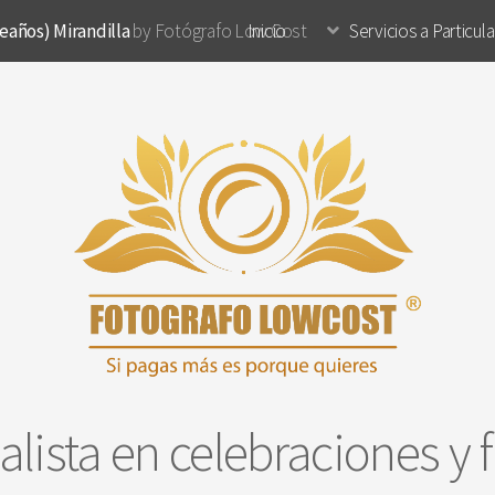
eaños) Mirandilla
by Fotógrafo Low Cost
Inicio
Servicios a Particul
alista en celebraciones y