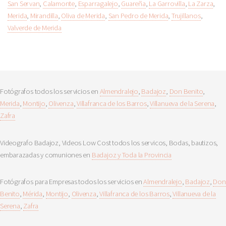
San Servan
,
Calamonte
,
Esparragalejo
,
Guareña
,
La Garrovilla
,
La Zarza
,
Merida
,
Mirandilla
,
Oliva de Merida
,
San Pedro de Merida
,
Trujillanos
,
Valverde de Merida
Fotógrafos todos los servicios en
Almendralejo
,
Badajoz
,
Don Benito
,
Merida
,
Montijo
,
Olivenza
,
Villafranca de los Barros
,
Villanueva de la Serena
,
Zafra
Videografo Badajoz, Videos Low Cost todos los servicos, Bodas, bautizos,
embarazadas y comuniones en
Badajoz y Toda la Provincia
Fotógrafos para Empresas todos los servicios en
Almendralejo
,
Badajoz
,
Don
Benito
,
Mérida
,
Montijo
,
Olivenza
,
Villafranca de los Barros
,
Villanueva de la
Serena
,
Zafra