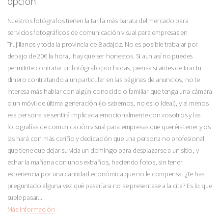
opción
Nuestros fotógrafos tienen la tarifa más barata del mercado para
servicios fotográficos de comunicación visual para empresas en
Trujillanos y toda la provincia de Badajoz. No es posible trabajar por
debajo de 20€ la hora, hay que ser honestos. Si aun así no puedes
permitirte contratar un fotógrafo por horas, piensa si antes de tirar tu
dinero contratando a un particular en las páginas de anuncios, no te
interesa más hablar con algún conocido o familiar que tenga una cámara
o un móvil de última generación (lo sabemos, no es lo ideal), y al menos
esa persona se sentirá implicada emocionalmente con vosotros y las
fotografías de comunicación visual para empresas que queréis tener y os
las hará con más cariño y dedicación que una persona no profesional
que tiene que dejar su vida un domingo para desplazarse a un sitio, y
echar la mañana con unos extraños, haciendo fotos, sin tener
experiencia por una cantidad económica que no le compensa. ¿Te has
preguntado alguna vez qué pasaría si no se presentase a la cita? Es lo que
suele pasar...
Más Información