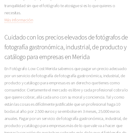
tranquiliidad sin que el fotógrafo te atosigue si es lo que quieres o
necesitas.
Más Información
Cuidado con los precios elevados de fotógrafos de
fotografía gastronómica, industrial, de producto y
catálogo para empresas en Merida
En Fotógrafo Low Cost Merida sabemos que pagar un precio adecuado
por un servicio de fotografía de fotografía gastronómica, industrial, de
producto y catálogo para empresas es un derecho que tienes como
consumidor. Ciertamente el mercado es libre y cada profesional cobra lo
que quiere cobrar, allá cada uno con su moral y conciencia. Tal y como
están las cosas es difícilmente justificable que un profesional haga 10
bodas al año por 2.500 euros y se embolse en 3 meses, 25.000 euros
anuales. Pagar por un servicio de fotografía gastronómica, industrial, de
producto y catálogo para empresas más de lo que vale va a hacer que
tengas la sesación de que te han cobrado más de lo que el fotógrafo de