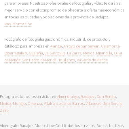
para empresas. Nuestros profesionales de fotografía y vídeo te darán el
mejor servicio con el compromiso de ofrecerte la oferta más económica
en todas las ciudades y poblaciones de la provincia de Badajoz.
Más Información
Fotógrafo de fotografía gastronómica, industrial, de producto y
catálogo para empresas en
Alange
,
Arroyo de San Servan
,
Calamonte
,
Esparragalejo
,
Guareña
,
La Garrovilla
,
La Zarza
,
Merida
,
Mirandilla
,
Oliva
de Merida
,
San Pedro de Merida
,
Trujillanos
,
Valverde de Merida
Fotógrafos todos los servicios en
Almendralejo
,
Badajoz
,
Don Benito
,
Merida
,
Montijo
,
Olivenza
,
Villafranca de los Barros
,
Villanueva de la Serena
,
Zafra
Videografo Badajoz, Videos Low Cost todos los servicos, Bodas, bautizos,