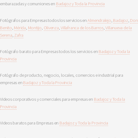
embarazadas y comuniones en
Badajoz y Toda la Provincia
Fotógrafos para Empresas todos los servicios en
Almendralejo
,
Badajoz
,
Don
Benito
,
Mérida
,
Montijo
,
Olivenza
,
Villafranca de los Barros
,
Villanueva de la
Serena
,
Zafra
Fotógrafo barato para Empresas todos los servicios en
Badajoz y Toda la
Provincia
Fotógrafo de producto, negocio, locales, comercios e industrial para
empresas en
Badajoz y Toda la Provincia
Videos corporativos y comerciales para empresas en
Badajoz y Toda la
Provincia
Videos baratos para Empresas en
Badajoz y Toda la Provincia