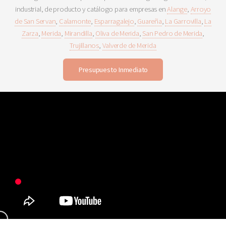
industrial, de producto y catálogo para empresas en
Alange
,
Arroyo
de San Servan
,
Calamonte
,
Esparragalejo
,
Guareña
,
La Garrovilla
,
La
Zarza
,
Merida
,
Mirandilla
,
Oliva de Merida
,
San Pedro de Merida
,
Trujillanos
,
Valverde de Merida
Presupuesto Inmediato