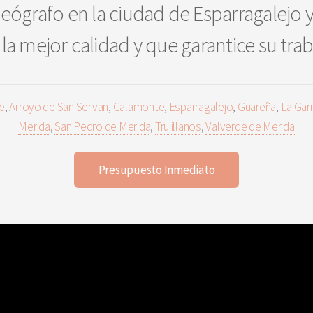
eógrafo en la ciudad de Esparragalejo y
la mejor calidad y que garantice su tra
e
,
Arroyo de San Servan
,
Calamonte
,
Esparragalejo
,
Guareña
,
La Garr
Merida
,
San Pedro de Merida
,
Trujillanos
,
Valverde de Merida
Presupuesto Inmediato