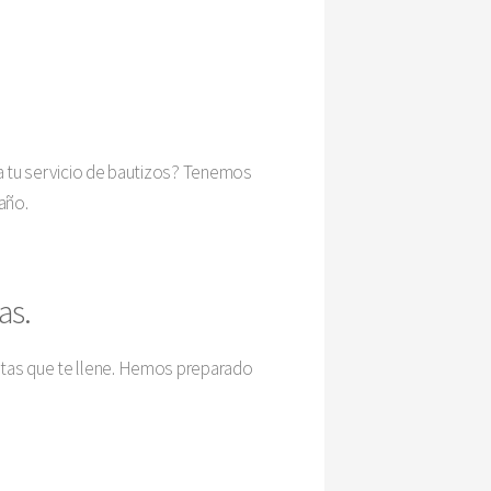
ra tu servicio de bautizos? Tenemos
año.
as.
ntas que te llene. Hemos preparado