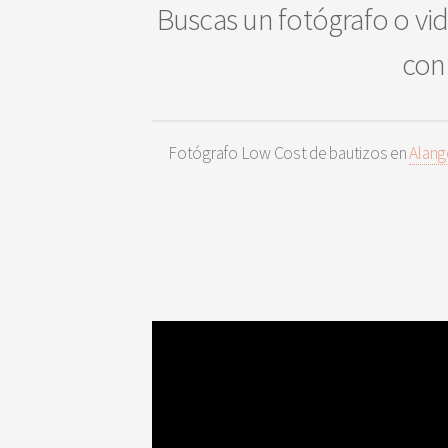
Buscas un fotógrafo o vid
con 
Fotógrafo Low Cost de bautizos en
Alang