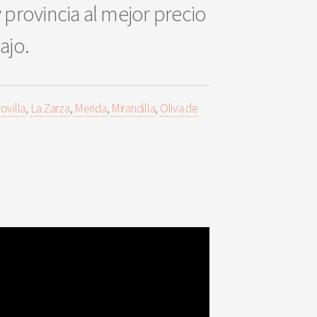
 provincia al mejor precio
bajo.
ovilla
,
La Zarza
,
Merida
,
Mirandilla
,
Oliva de