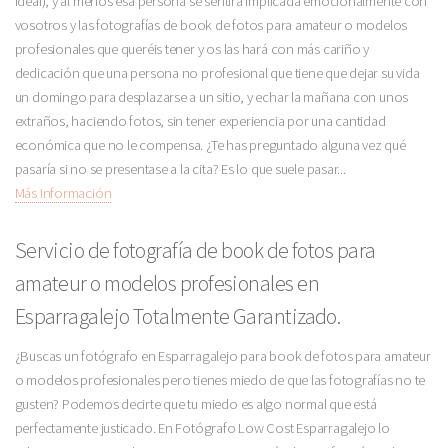
ideal), y al menos esa persona se sentirá implicada emocionalmente con
vosotros y las fotografías de book de fotos para amateur o modelos
profesionales que queréis tener y os las hará con más cariño y
dedicación que una persona no profesional que tiene que dejar su vida
un domingo para desplazarse a un sitio, y echar la mañana con unos
extraños, haciendo fotos, sin tener experiencia por una cantidad
económica que no le compensa. ¿Te has preguntado alguna vez qué
pasaría si no se presentase a la cita? Es lo que suele pasar...
Más Información
Servicio de fotografía de book de fotos para
amateur o modelos profesionales en
Esparragalejo Totalmente Garantizado.
¿Buscas un fotógrafo en Esparragalejo para book de fotos para amateur
o modelos profesionales pero tienes miedo de que las fotografías no te
gusten? Podemos decirte que tu miedo es algo normal que está
perfectamente justicado. En Fotógrafo Low Cost Esparragalejo lo