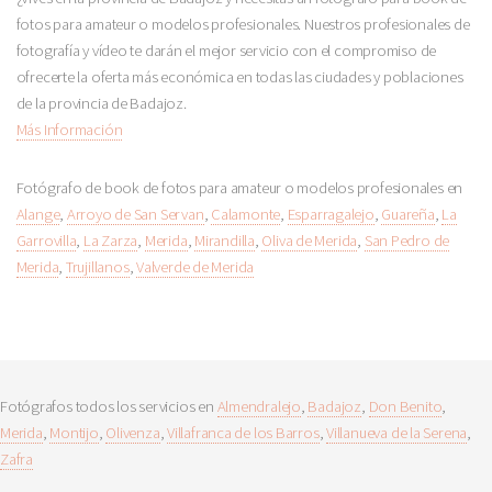
fotos para amateur o modelos profesionales. Nuestros profesionales de
fotografía y vídeo te darán el mejor servicio con el compromiso de
ofrecerte la oferta más económica en todas las ciudades y poblaciones
de la provincia de Badajoz.
Más Información
Fotógrafo de book de fotos para amateur o modelos profesionales en
Alange
,
Arroyo de San Servan
,
Calamonte
,
Esparragalejo
,
Guareña
,
La
Garrovilla
,
La Zarza
,
Merida
,
Mirandilla
,
Oliva de Merida
,
San Pedro de
Merida
,
Trujillanos
,
Valverde de Merida
Fotógrafos todos los servicios en
Almendralejo
,
Badajoz
,
Don Benito
,
Merida
,
Montijo
,
Olivenza
,
Villafranca de los Barros
,
Villanueva de la Serena
,
Zafra