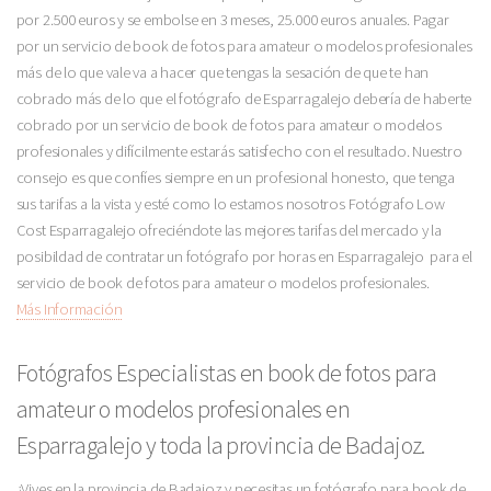
por 2.500 euros y se embolse en 3 meses, 25.000 euros anuales. Pagar
por un servicio de book de fotos para amateur o modelos profesionales
más de lo que vale va a hacer que tengas la sesación de que te han
cobrado más de lo que el fotógrafo de Esparragalejo debería de haberte
cobrado por un servicio de book de fotos para amateur o modelos
profesionales y difícilmente estarás satisfecho con el resultado. Nuestro
consejo es que confíes siempre en un profesional honesto, que tenga
sus tarifas a la vista y esté como lo estamos nosotros Fotógrafo Low
Cost Esparragalejo ofreciéndote las mejores tarifas del mercado y la
posibildad de contratar un fotógrafo por horas en Esparragalejo para el
servicio de book de fotos para amateur o modelos profesionales.
Más Información
Fotógrafos Especialistas en book de fotos para
amateur o modelos profesionales en
Esparragalejo y toda la provincia de Badajoz.
¿Vives en la provincia de Badajoz y necesitas un fotógrafo para book de