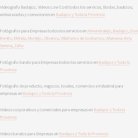
Videografo Badajoz, Videos Low Cost todos los servicos, Bodas, bautizos,
embarazadas y comuniones en
Badajoz y Toda la Provincia
Fotógrafos para Empresas todos los servicios en
Almendralejo
,
Badajoz
,
Don
Benito
,
Mérida
,
Montijo
,
Olivenza
,
Villafranca de los Barros
,
Villanueva de la
Serena
,
Zafra
Fotógrafo barato para Empresas todos los servicios en
Badajoz y Toda la
Provincia
Fotógrafo de producto, negocio, locales, comercios e industrial para
empresas en
Badajoz y Toda la Provincia
Videos corporativos y comerciales para empresas en
Badajoz y Toda la
Provincia
Videos baratos para Empresas en
Badajoz y Toda la Provincia