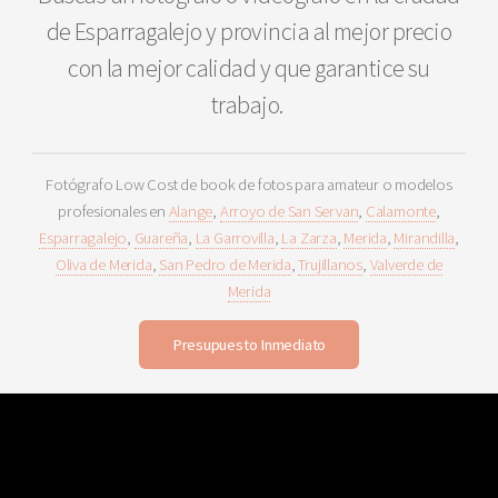
de Esparragalejo y provincia al mejor precio
con la mejor calidad y que garantice su
trabajo.
Fotógrafo Low Cost de book de fotos para amateur o modelos
profesionales en
Alange
,
Arroyo de San Servan
,
Calamonte
,
Esparragalejo
,
Guareña
,
La Garrovilla
,
La Zarza
,
Merida
,
Mirandilla
,
Oliva de Merida
,
San Pedro de Merida
,
Trujillanos
,
Valverde de
Merida
Presupuesto Inmediato